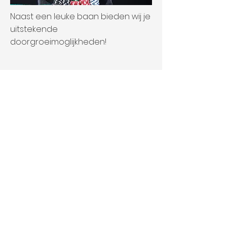
Naast een leuke baan bieden wij je
uitstekende
doorgroeimoglijkheden!
Werkervaring is niet
noodzakelijk!
Bent u geïnteresseerd in onze
vacatures, bel ons dan:
+31 (0)36 8201201
of
+31 (0)6 24200244
of stuur uw sollicitatie naar: